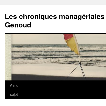
Les chroniques managériales
Genoud
Aller
A mon
au
sujet
contenu