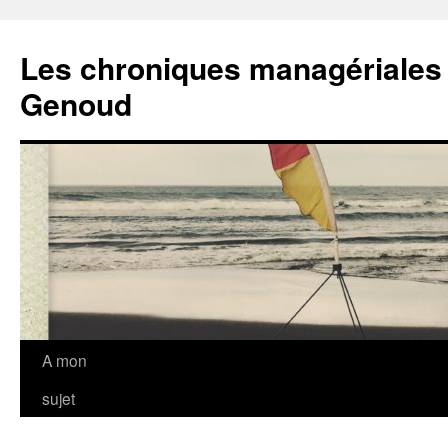
Les chroniques managériales
Genoud
Aller
A mon
au
sujet
contenu