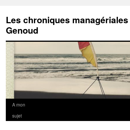
Les chroniques managériales
Genoud
Aller
A mon
au
sujet
contenu