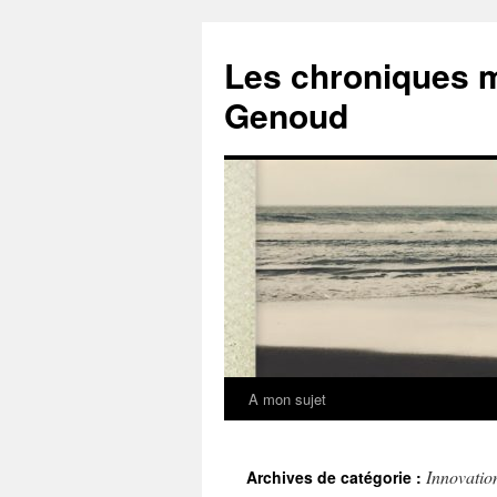
Les chroniques 
Genoud
A mon sujet
Aller
au
Innovatio
Archives de catégorie :
contenu