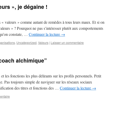
urs », je dégaine !
s « valeurs » comme autant de remèdes à tous leurs maux. Et si on
valeurs » ? Pourquoi ne pas s’intéresser plutôt aux comportements
 qu’on constate, …
Continuer la lecture
→
ganisations
,
Uncategorized
,
Valeurs
|
Laisser un commentaire
 coach alchimique”
 et les fonctions les plus délirants sur les profils personnels. Petit
. Pas toujours simple de naviguer sur les réseaux sociaux
ification des titres et fonctions des …
Continuer la lecture
→
entaire