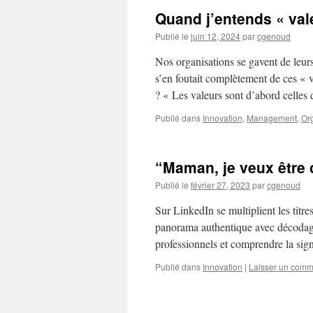
Quand j’entends « vale
Publié le
juin 12, 2024
par
cgenoud
Nos organisations se gavent de leur
s’en foutait complètement de ces « 
? « Les valeurs sont d’abord celles
Publié dans
Innovation
,
Management
,
Or
“Maman, je veux être
Publié le
février 27, 2023
par
cgenoud
Sur LinkedIn se multiplient les titres
panorama authentique avec décodage
professionnels et comprendre la sign
Publié dans
Innovation
|
Laisser un comm