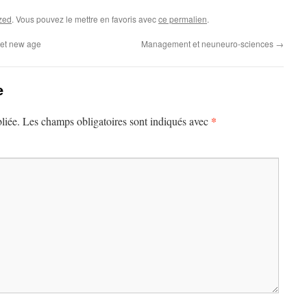
zed
. Vous pouvez le mettre en favoris avec
ce permalien
.
et new age
Management et neuneuro-sciences
→
e
*
liée.
Les champs obligatoires sont indiqués avec