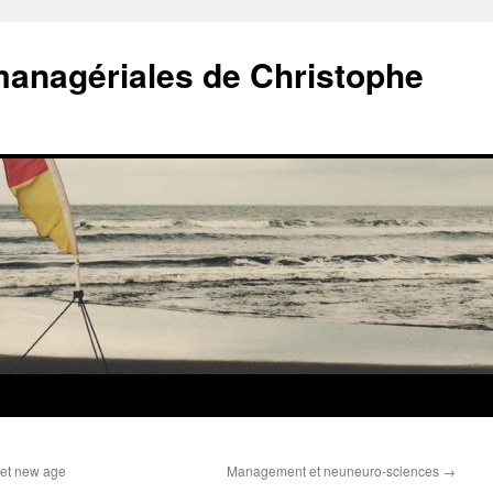
managériales de Christophe
et new age
Management et neuneuro-sciences
→