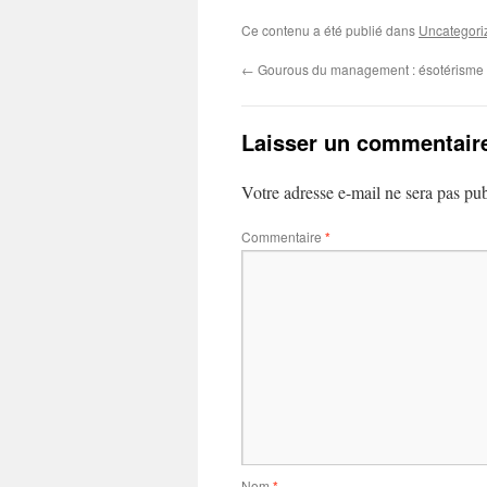
Ce contenu a été publié dans
Uncategori
←
Gourous du management : ésotérisme 
Laisser un commentair
Votre adresse e-mail ne sera pas pub
Commentaire
*
Nom
*