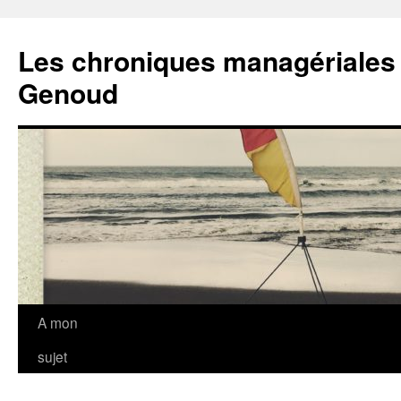
Les chroniques managériales
Genoud
Aller
A mon
au
sujet
contenu