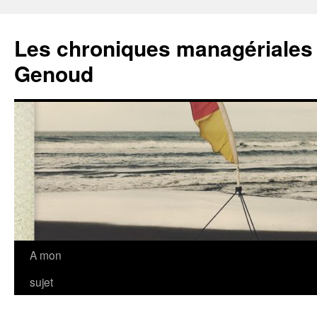
Les chroniques managériales
Genoud
Aller
A mon
au
sujet
contenu